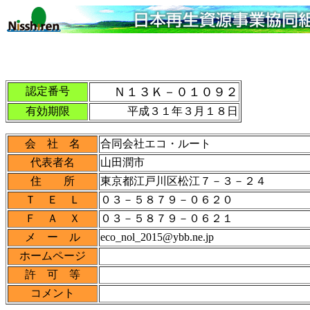
認定番号
Ｎ１３Ｋ－０１０９２
有効期限
平成３１年３月１８日
会 社 名
合同会社エコ・ルート
代表者名
山田潤市
住 所
東京都江戸川区松江７－３－２４
Ｔ Ｅ Ｌ
０３－５８７９－０６２０
Ｆ Ａ Ｘ
０３－５８７９－０６２１
メ ー ル
eco_nol_2015@ybb.ne.jp
ホームページ
許 可 等
コメント