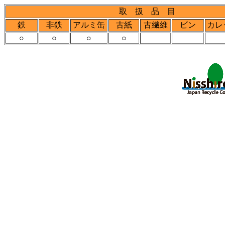
取 扱 品 目
鉄
非鉄
アルミ缶
古紙
古繊維
ビン
カレ
○
○
○
○