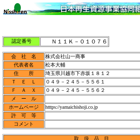
認定番号
Ｎ１１Ｋ－０１０７６
会 社 名
株式会社山一商事
代表者名
松本大輔
住 所
埼玉県川越市下赤坂１８１２
Ｔ Ｅ Ｌ
０４９－２４５－５５６１
Ｆ Ａ Ｘ
０４９－２４５－５５６２
メ ー ル
ホームページ
htttps://yamaichishoji.co.jp
許 可 等
コメント
取 扱 品 目