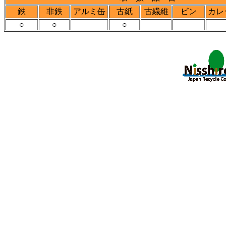
鉄
非鉄
アルミ缶
古紙
古繊維
ビン
カレ
○
○
○