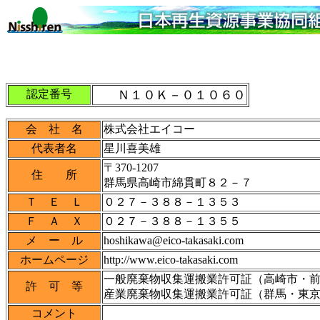
認定番号
Ｎ１０Ｋ－０１０６０
会 社 名
株式会社エイコー
代表者名
星川喜美雄
〒370-1207
住 所
群馬県高崎市綿貫町８２－７
Ｔ Ｅ Ｌ
０２７－３８８－１３５３
Ｆ Ａ Ｘ
０２７－３８８－１３５５
メ ー ル
hoshikawa@eico-takasaki.com
ホームページ
http://www.eico-takasaki.com
一般廃棄物収集運搬業許可証（高崎市・
許 可 等
産業廃棄物収集運搬業許可証（群馬・東
コメント