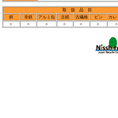
取 扱 品 目
鉄
非鉄
アルミ缶
古紙
古繊維
ビン
カレ
○
○
○
○
○
○