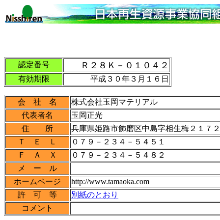
認定番号
Ｒ２８Ｋ－０１０４２
有効期限
平成３０年３月１６日
会 社 名
株式会社玉岡マテリアル
代表者名
玉岡正光
住 所
兵庫県姫路市飾磨区中島字相生梅２１７
Ｔ Ｅ Ｌ
０７９－２３４－５４５１
Ｆ Ａ Ｘ
０７９－２３４－５４８２
メ ー ル
ホームページ
http://www.tamaoka.com
許 可 等
別紙のとおり
コメント