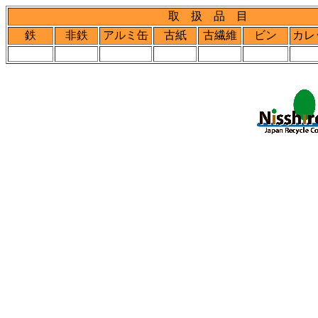
取 扱 品 目
鉄
非鉄
アルミ缶
古紙
古繊維
ビン
カレ