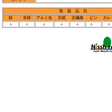
取 扱 品 目
鉄
非鉄
アルミ缶
古紙
古繊維
ビン
カレ
○
○
○
○
○
○