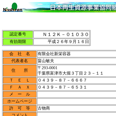
認定番号
Ｎ１２Ｋ－０１０３０
有効期限
平成２６年９月１６日
会 社 名
有限会社新栄容器
代表者名
畠山敏夫
〒293-0001
住 所
千葉県富津市大堀３丁目２３－１１
Ｔ Ｅ Ｌ
０４３９－８７－６６６７
Ｆ Ａ Ｘ
０４３９－８７－６５３１
メ ー ル
ホームページ
許 可 等
古物商
コメント