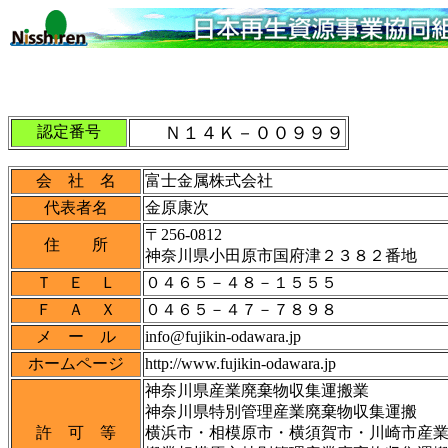
認定番号
Ｎ１４Ｋ－００９９９
会 社 名
富士金属株式会社
代表者名
金原康次
〒256-0812
住 所
神奈川県小田原市国府津２３８２番地
Ｔ Ｅ Ｌ
０４６５－４８－１５５５
Ｆ Ａ Ｘ
０４６５－４７－７８９８
メ ー ル
info@fujikin-odawara.jp
ホームページ
http://www.fujikin-odawara.jp
神奈川県産業廃棄物収集運搬業
神奈川県特別管理産業廃棄物収集運搬
許 可 等
横浜市・相模原市・横須賀市・川崎市産