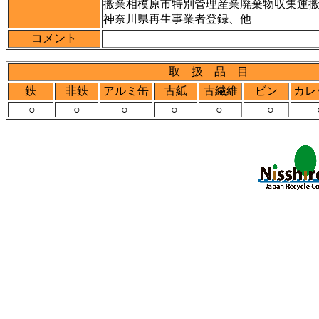
搬業相模原市特別管理産業廃棄物収集運
神奈川県再生事業者登録、他
コメント
取 扱 品 目
鉄
非鉄
アルミ缶
古紙
古繊維
ビン
カレ
○
○
○
○
○
○