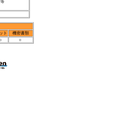
搬等
ット
機密書類
○
○