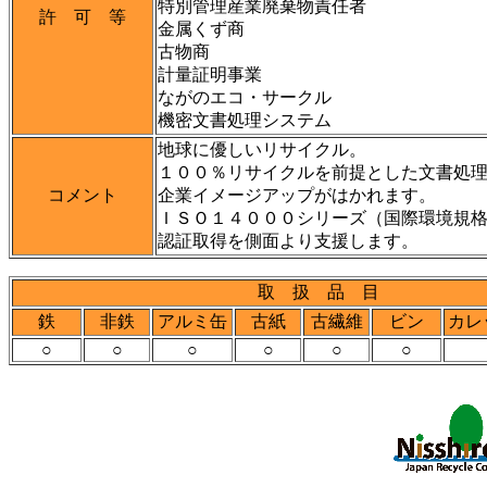
特別管理産業廃棄物責任者
許 可 等
金属くず商
古物商
計量証明事業
ながのエコ・サークル
機密文書処理システム
地球に優しいリサイクル。
１００％リサイクルを前提とした文書処
コメント
企業イメージアップがはかれます。
ＩＳＯ１４０００シリーズ（国際環境規
認証取得を側面より支援します。
取 扱 品 目
鉄
非鉄
アルミ缶
古紙
古繊維
ビン
カレ
○
○
○
○
○
○