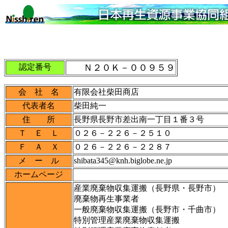
認定番号
Ｎ２０Ｋ－００９５９
会 社 名
有限会社柴田商店
代表者名
柴田純一
住 所
長野県長野市差出南一丁目１番３号
Ｔ Ｅ Ｌ
０２６－２２６－２５１０
Ｆ Ａ Ｘ
０２６－２２６－２２８７
メ ー ル
shibata345@knh.biglobe.ne.jp
ホームページ
産業廃棄物収集運搬（長野県・長野市）
廃棄物再生事業者
一般廃棄物収集運搬（長野市・千曲市）
特別管理産業廃棄物収集運搬