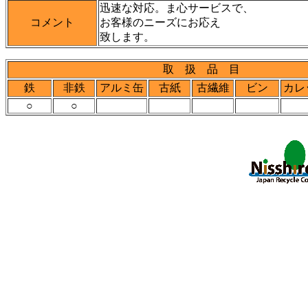
迅速な対応。ま心サービスで、
コメント
お客様のニーズにお応え
致します。
取 扱 品 目
鉄
非鉄
アルミ缶
古紙
古繊維
ビン
カレ
○
○