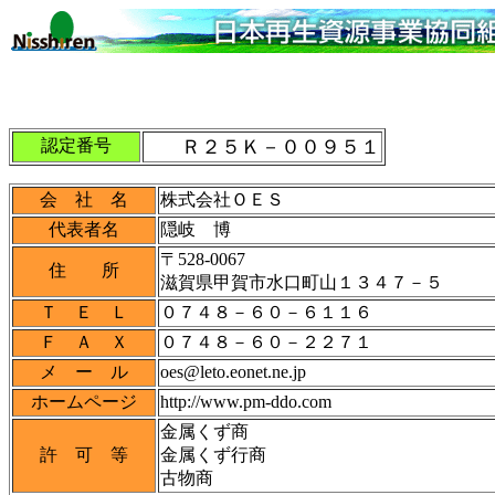
認定番号
Ｒ２５Ｋ－００９５１
会 社 名
株式会社ＯＥＳ
代表者名
隠岐 博
〒528-0067
住 所
滋賀県甲賀市水口町山１３４７－５
Ｔ Ｅ Ｌ
０７４８－６０－６１１６
Ｆ Ａ Ｘ
０７４８－６０－２２７１
メ ー ル
oes@leto.eonet.ne.jp
ホームページ
http://www.pm-ddo.com
金属くず商
許 可 等
金属くず行商
古物商