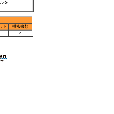
ルを
ット
機密書類
○