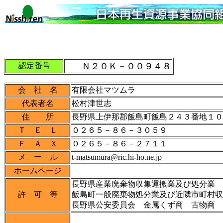
認定番号
Ｎ２０Ｋ－００９４８
会 社 名
有限会社マツムラ
代表者名
松村津世志
住 所
長野県上伊那郡飯島町飯島２４３番地１０
Ｔ Ｅ Ｌ
０２６５－８６－３０５９
Ｆ Ａ Ｘ
０２６５－８６－２７１１
メ ー ル
t-matsumura@ric.hi-ho.ne.jp
ホームページ
長野県産業廃棄物収集運搬業及び処分業
許 可 等
飯島町一般廃棄物処分業及び近隣市町村収
長野県公安委員会 金属くず商 古物商 