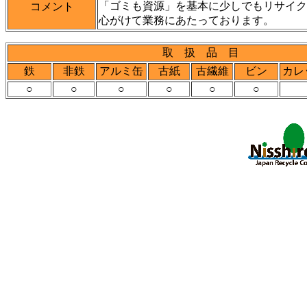
「ゴミも資源」を基本に少しでもリサイク
コメント
心がけて業務にあたっております。
取 扱 品 目
鉄
非鉄
アルミ缶
古紙
古繊維
ビン
カレ
○
○
○
○
○
○