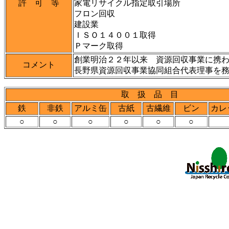
許 可 等
家電リサイクル指定取引場所
フロン回収
建設業
ＩＳＯ１４００１取得
Ｐマーク取得
創業明治２２年以来 資源回収事業に携
コメント
長野県資源回収事業協同組合代表理事を
取 扱 品 目
鉄
非鉄
アルミ缶
古紙
古繊維
ビン
カレ
○
○
○
○
○
○