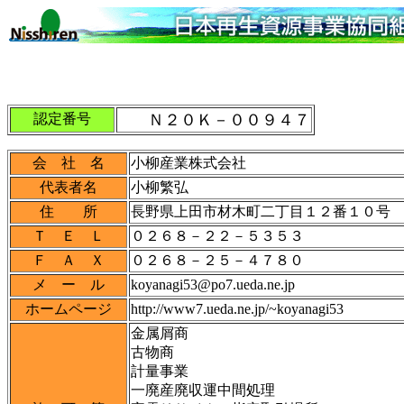
認定番号
Ｎ２０Ｋ－００９４７
会 社 名
小柳産業株式会社
代表者名
小柳繁弘
住 所
長野県上田市材木町二丁目１２番１０号
Ｔ Ｅ Ｌ
０２６８－２２－５３５３
Ｆ Ａ Ｘ
０２６８－２５－４７８０
メ ー ル
koyanagi53@po7.ueda.ne.jp
ホームページ
http://www7.ueda.ne.jp/~koyanagi53
金属屑商
古物商
計量事業
一廃産廃収運中間処理