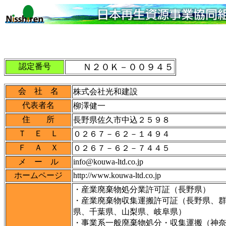
認定番号
Ｎ２０Ｋ－００９４５
会 社 名
株式会社光和建設
代表者名
柳澤健一
住 所
長野県佐久市中込２５９８
Ｔ Ｅ Ｌ
０２６７－６２－１４９４
Ｆ Ａ Ｘ
０２６７－６２－７４４５
info@kouwa-ltd.co.jp
メ ー ル
http://www.kouwa-ltd.co.jp
ホームページ
・産業廃棄物処分業許可証（長野県）
・産業廃棄物収集運搬許可証（長野県、
県、千葉県、山梨県、岐阜県）
・事業系一般廃棄物処分・収集運搬（神