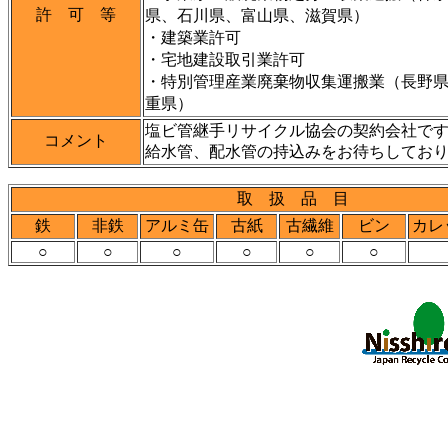
許 可 等
県、石川県、富山県、滋賀県）
・建築業許可
・宅地建設取引業許可
・特別管理産業廃棄物収集運搬業（長野
重県）
塩ビ管継手リサイクル協会の契約会社で
コメント
給水管、配水管の持込みをお待ちしてお
取 扱 品 目
鉄
非鉄
アルミ缶
古紙
古繊維
ビン
カレ
○
○
○
○
○
○