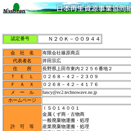
認定番号
Ｎ２０Ｋ－００９４４
会 社 名
有限会社篠原商店
代表者名
井田宗広
住 所
長野県上田市東内２２５６番地２
Ｔ Ｅ Ｌ
０２６８－４２－２３０９
Ｆ Ａ Ｘ
０２６８－４２－４１７６
メ ー ル
fancy@ec2.technowave.ne.jp
ホームページ
ＩＳＯ１４００１
金属くず商・古物商
一般廃棄物運搬・処理
許 可 等
産業廃棄物運搬・処理