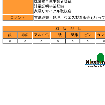
廃棄物再生事業者登録
計量証明事業登録
家電リサイクル取扱店
コメント
古紙運搬・処理、ウエス製造販売も行っ
取 扱 品 目
鉄
非鉄
アルミ缶
古紙
古繊維
ビン
カレ
○
○
○
○
○
○