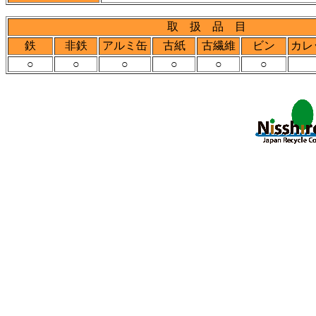
取 扱 品 目
鉄
非鉄
アルミ缶
古紙
古繊維
ビン
カレ
○
○
○
○
○
○