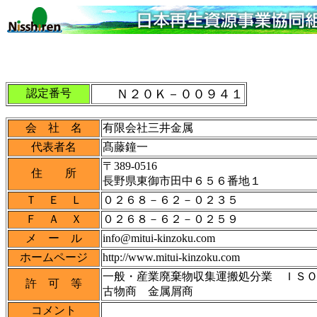
認定番号
Ｎ２０Ｋ－００９４１
会 社 名
有限会社三井金属
代表者名
髙藤鐘一
〒389-0516
住 所
長野県東御市田中６５６番地１
Ｔ Ｅ Ｌ
０２６８－６２－０２３５
Ｆ Ａ Ｘ
０２６８－６２－０２５９
メ ー ル
info@mitui-kinzoku.com
ホームページ
http://www.mitui-kinzoku.com
一般・産業廃棄物収集運搬処分業 ＩＳ
許 可 等
古物商 金属屑商
コメント