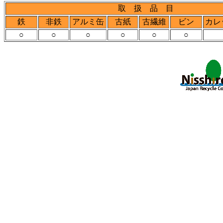
取 扱 品 目
鉄
非鉄
アルミ缶
古紙
古繊維
ビン
カレ
○
○
○
○
○
○