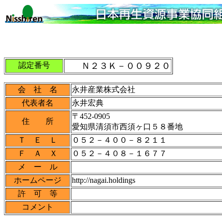
認定番号
Ｎ２３Ｋ－００９２０
会 社 名
永井産業株式会社
代表者名
永井宏典
〒452-0905
住 所
愛知県清須市西須ヶ口５８番地
Ｔ Ｅ Ｌ
０５２－４００－８２１１
Ｆ Ａ Ｘ
０５２－４０８－１６７７
メ ー ル
ホームページ
http://nagai.holdings
許 可 等
コメント