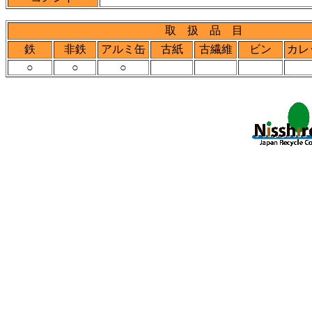
取 扱 品 目
鉄
非鉄
アルミ缶
古紙
古繊維
ビン
カレ
○
○
○