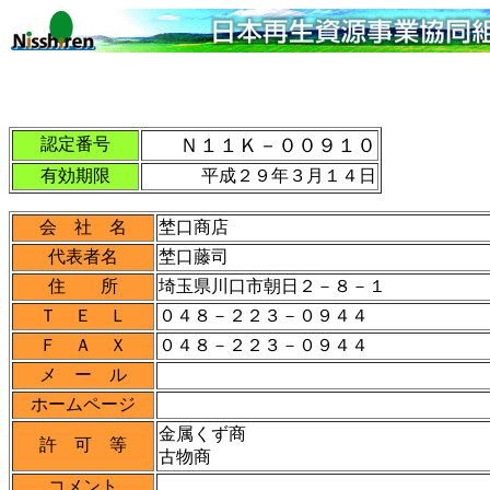
認定番号
Ｎ１１Ｋ－００９１０
有効期限
平成２９年３月１４日
会 社 名
埜口商店
代表者名
埜口藤司
住 所
埼玉県川口市朝日２－８－１
Ｔ Ｅ Ｌ
０４８－２２３－０９４４
Ｆ Ａ Ｘ
０４８－２２３－０９４４
メ ー ル
ホームページ
金属くず商
許 可 等
古物商
コメント