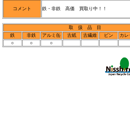
コメント
鉄・非鉄 高価 買取り中！！
取 扱 品 目
鉄
非鉄
アルミ缶
古紙
古繊維
ビン
カレ
○
○
○