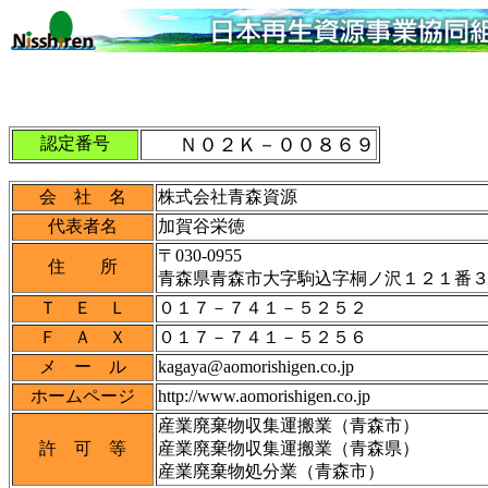
認定番号
Ｎ０２Ｋ－００８６９
会 社 名
株式会社青森資源
代表者名
加賀谷栄徳
〒030-0955
住 所
青森県青森市大字駒込字桐ノ沢１２１番
Ｔ Ｅ Ｌ
０１７－７４１－５２５２
Ｆ Ａ Ｘ
０１７－７４１－５２５６
メ ー ル
kagaya@aomorishigen.co.jp
ホームページ
http://www.aomorishigen.co.jp
産業廃棄物収集運搬業（青森市）
許 可 等
産業廃棄物収集運搬業（青森県）
産業廃棄物処分業（青森市）