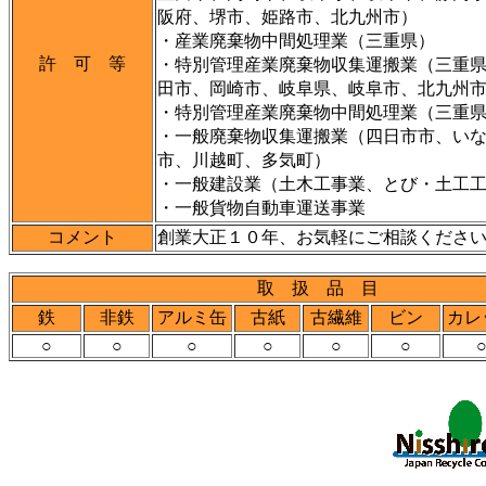
阪府、堺市、姫路市、北九州市）
・産業廃棄物中間処理業（三重県）
許 可 等
・特別管理産業廃棄物収集運搬業（三重
田市、岡崎市、岐阜県、岐阜市、北九州
・特別管理産業廃棄物中間処理業（三重
・一般廃棄物収集運搬業（四日市市、い
市、川越町、多気町）
・一般建設業（土木工事業、とび・土工
・一般貨物自動車運送事業
コメント
創業大正１０年、お気軽にご相談くださ
取 扱 品 目
鉄
非鉄
アルミ缶
古紙
古繊維
ビン
カレ
○
○
○
○
○
○