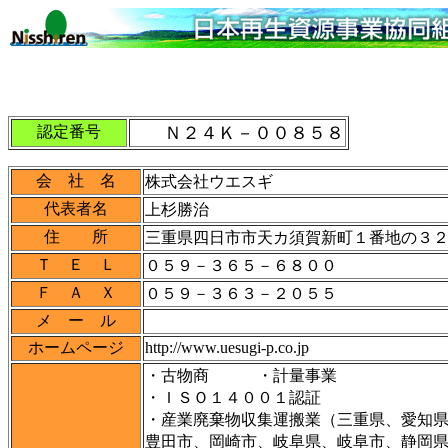
認定番号
Ｎ２４Ｋ－００８５８
会 社 名
株式会社ウエスギ
代表者名
上杉勝治
住 所
三重県四日市市天カ須賀新町１番地の３
Ｔ Ｅ Ｌ
０５９－３６５－６８００
Ｆ Ａ Ｘ
０５９－３６３－２０５５
メ ー ル
http://www.uesugi-p.co.jp
ホームページ
・古物商 ・計量事業
・ＩＳＯ１４００１認証
・産業廃棄物収集運搬業（三重県、愛知
豊田市、岡崎市、岐阜県、岐阜市、静岡