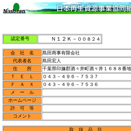
認定番号
Ｎ１２Ｋ－
００８２４
会 社 名
島田商事有限会社
代表者名
島田宏人
住 所
千葉県印旛郡酒々井町酒々井１６８８番
Ｔ Ｅ Ｌ
０４３－４９６－７５３７
Ｆ Ａ Ｘ
０４３－４９６－７５３６
メ ー ル
ホームページ
許 可 等
コメント
取 扱 品 目