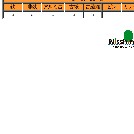
鉄
非鉄
アルミ缶
古紙
古繊維
ビン
カレ
○
○
○
○
○