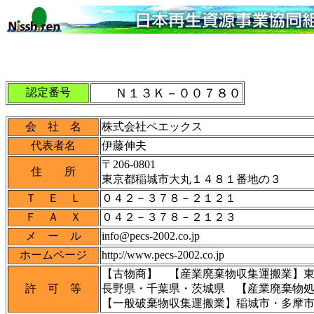
認定番号
Ｎ１３Ｋ－００７８０
会 社 名
株式会社ペエックス
代表者名
伊藤伸夫
〒206-0801
住 所
東京都稲城市大丸１４８１番地の３
Ｔ Ｅ Ｌ
０４２－３７８－２１２１
Ｆ Ａ Ｘ
０４２－３７８－２１２３
メ ー ル
info@pecs-2002.co.jp
ホームページ
http://www.pecs-2002.co.jp
【古物商】 【産業廃棄物収集運搬業】
許 可 等
長野県・千葉県・茨城県 【産業廃棄物
【一般破棄物収集運搬業】稲城市・多摩