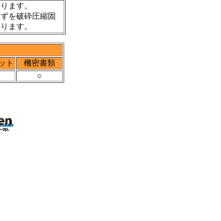
おります。
くずを破砕圧縮固
おります。
ット
機密書類
○
○