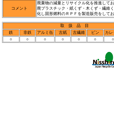
廃棄物の減量とリサイクル化を推進して
コメント
廃プラスチック・紙くず・木くず・繊維
化し固形燃料のＲＰＦを製造販売をして
取 扱 品 目
鉄
非鉄
アルミ缶
古紙
古繊維
ビン
カレ
○
○
○
○
○
○