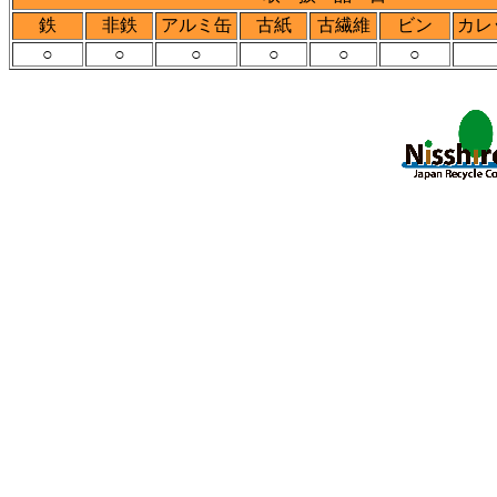
鉄
非鉄
アルミ缶
古紙
古繊維
ビン
カレ
○
○
○
○
○
○