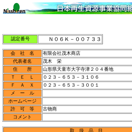
認定番号
Ｎ０６Ｋ－００７３３
会 社 名
有限会社茂木商店
代表者名
茂木 栄
住 所
山形県天童市大字寺津２０４番地
Ｔ Ｅ Ｌ
０２３－６５３－３１０６
Ｆ Ａ Ｘ
０２３－６５３－３００１
メ ー ル
ホームページ
許 可 等
古物商
コメント
取 扱 品 目