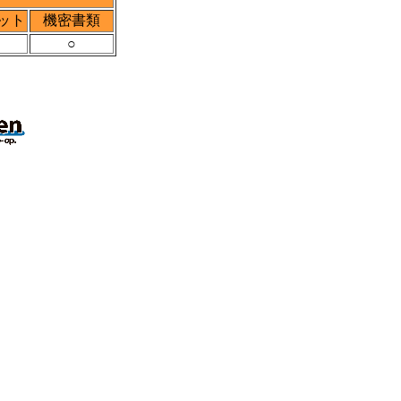
ット
機密書類
○