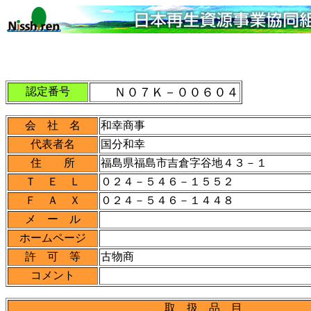
認定番号
Ｎ０７Ｋ－００６０４
会 社 名
和幸商事
代表者名
国分和幸
住 所
福島県福島市吉倉字谷地４３－１
Ｔ Ｅ Ｌ
０２４－５４６－１５５２
Ｆ Ａ Ｘ
０２４－５４６－１４４８
メ ー ル
ホームページ
許 可 等
古物商
コメント
取 扱 品 目