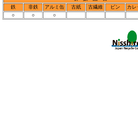
鉄
非鉄
アルミ缶
古紙
古繊維
ビン
カレ
○
○
○