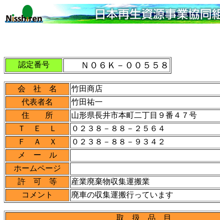
認定番号
Ｎ０６Ｋ－００５５８
会 社 名
竹田商店
代表者名
竹田祐一
住 所
山形県長井市本町二丁目９番４７号
Ｔ Ｅ Ｌ
０２３８－８８－２５６４
Ｆ Ａ Ｘ
０２３８－８８－９３４２
メ ー ル
ホームページ
許 可 等
産業廃棄物収集運搬業
コメント
廃車の収集運搬行っています
取 扱 品 目