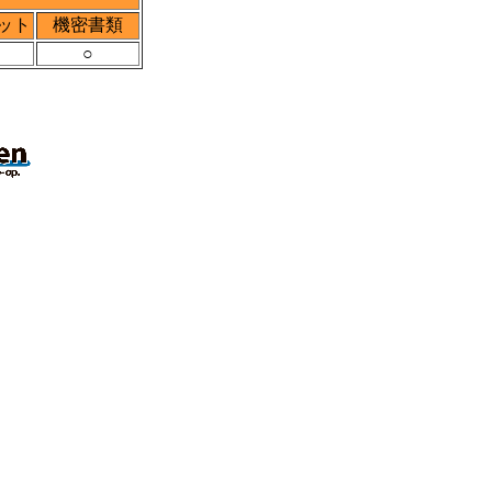
ット
機密書類
○