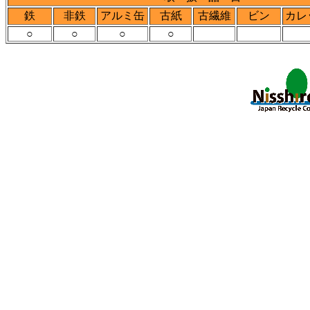
鉄
非鉄
アルミ缶
古紙
古繊維
ビン
カレ
○
○
○
○