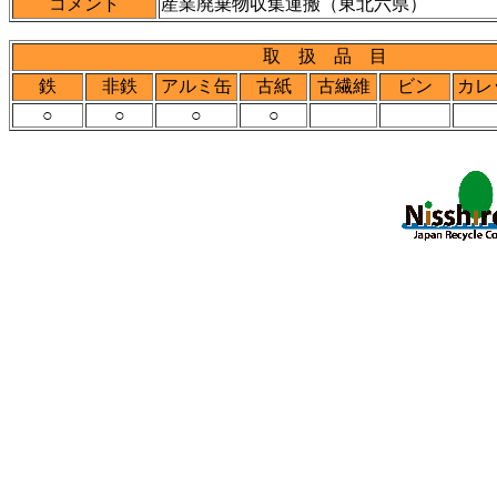
コメント
産業廃棄物収集運搬（東北六県）
取 扱 品 目
鉄
非鉄
アルミ缶
古紙
古繊維
ビン
カレ
○
○
○
○