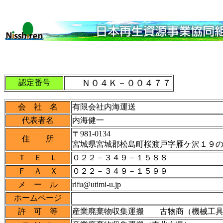
認定番号
Ｎ０４Ｋ－００４７７
会 社 名
有限会社内海運送
代表者名
内海健一
〒981-0134
住 所
宮城県宮城郡松島町桜渡戸字雁ケ沢１９
Ｔ Ｅ Ｌ
０２２－３４９－１５８８
Ｆ Ａ Ｘ
０２２－３４９－１５９９
メ ー ル
rifu@utimi-u.jp
ホームページ
許 可 等
産業廃棄物収集運搬 古物商（機械工具