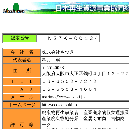
認定番号
Ｎ２７Ｋ－００１２４
会 社 名
株式会社さつき
代表者名
皐月 篤
〒551-0023
住 所
大阪府大阪市大正区鶴町４丁目１２－２
Ｔ Ｅ Ｌ
０６－６５５２－７２７２
Ｆ Ａ Ｘ
０６－６５５３－４６０４
メ ー ル
marimo@eco-satsuki.jp
ホームページ
http://eco-satsuki.jp
廃棄物再生事業者 産業廃棄物収集運搬
産業廃棄物処分業 金属くず商 古物商
許 可 等
ーク