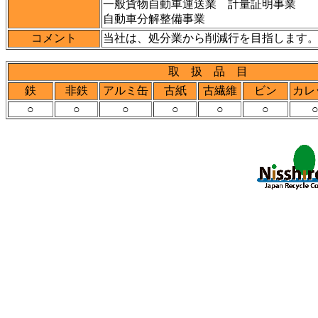
一般貨物自動車運送業 計量証明事業
自動車分解整備事業
コメント
当社は、処分業から削減行を目指します
取 扱 品 目
鉄
非鉄
アルミ缶
古紙
古繊維
ビン
カレ
○
○
○
○
○
○